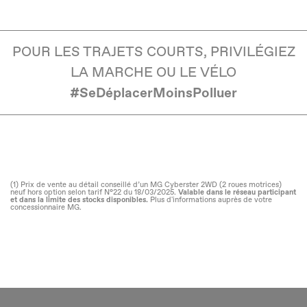
POUR LES TRAJETS COURTS, PRIVILÉGIEZ
LA MARCHE OU LE VÉLO
#SeDéplacerMoinsPolluer
(1) Prix de vente au détail conseillé d’un MG Cyberster 2WD (2 roues motrices)
neuf hors option selon tarif N°22 du 18/03/2025.
Valable dans le réseau participant
et dans la limite des stocks disponibles.
Plus d'informations auprès de votre
concessionnaire MG.