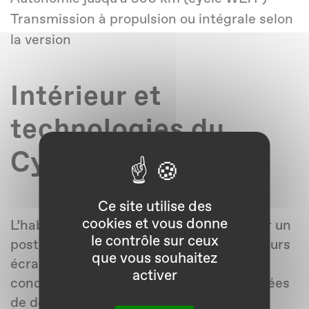
Transmission à propulsion ou intégrale selon
la version
Intérieur et
technologies du
Cyberster
Ce site utilise des
cookies et vous donne
L’habitacle du Cyberster se distingue par un
le contrôle sur ceux
poste de conduite numérique avec plusieurs
que vous souhaitez
écrans, une ergonomie pensée pour le
activer
conducteur et des technologies connectées
de dernière génération.