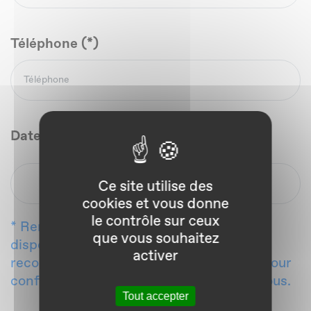
Téléphone (*)
Date et heure de rendez-vous souhaitée
Ce site utilise des
cookies et vous donne
le contrôle sur ceux
* Rendez-vous à confirmer selon
que vous souhaitez
disponibilités. Un commercial vous
activer
recontactera dans les plus brefs délais pour
confirmer la date et l’heure du rendez-vous.
Tout accepter