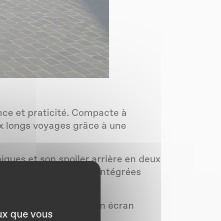
ce et praticité. Compacte à
aux longs voyages grâce à une
iques et son spoiler arrière en deux
tinctifs et ses 28 LED intégrées
rique de 7 pouces et un écran
eux que vous