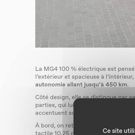
La MG4 100 % électrique est pensée
l’extérieur et spacieuse à l’intérieu
autonomie allant jusqu’à 450 km
.
Côté design, elle se distingue par 
parties, qui lui donnent une allure 
accentuent son caractère audacieu
À bord, on retrouve un habitacle s
Ce site uti
tactile 10,25 pouces, compatible av