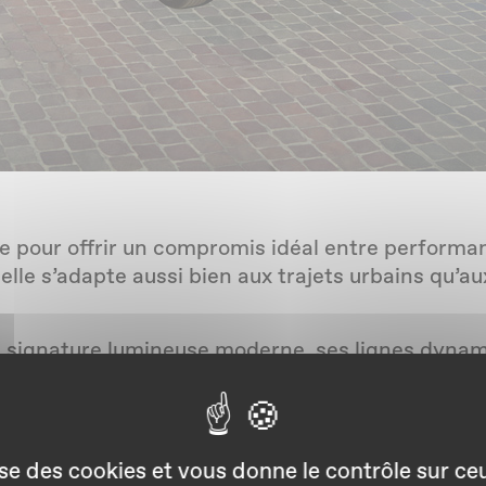
 pour offrir un compromis idéal entre performan
r, elle s’adapte aussi bien aux trajets urbains qu’
sa signature lumineuse moderne, ses lignes dynam
sportive et élégante. À l’avant, ses phares LED dis
x.
obre mais moderne, avec un tableau de bord numé
lise des cookies et vous donne le contrôle sur c
ec Apple CarPlay et Android Auto.