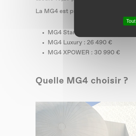
La MG4 est proposée en trois versi
Tout
MG4 Standard : 20 490 €
MG4 Luxury : 26 490 €
MG4 XPOWER : 30 990 €
Quelle MG4 choisir ?