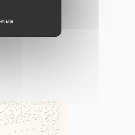
érents :
ntialité